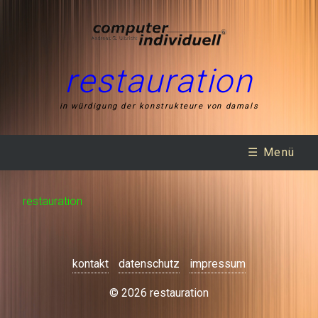
restauration
in würdigung der konstrukteure von damals
☰ Menü
restauration
kontakt
datenschutz
impressum
© 2026 restauration