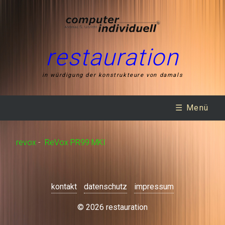
restauration
in würdigung der konstrukteure von damals
☰ Menü
revox
-
ReVox PR99 MKI
kontakt
datenschutz
impressum
© 2026 restauration