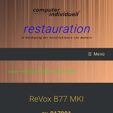
restauration
in würdigung der konstrukteure von damals
☰ Menü
revox
-
ReVox B77 MKI
-
SN: 017991
ReVox B77 MKI