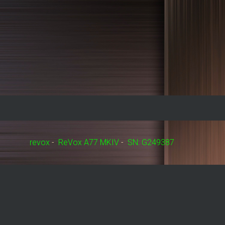
revox
-
ReVox A77 MKIV
-
SN: G249387