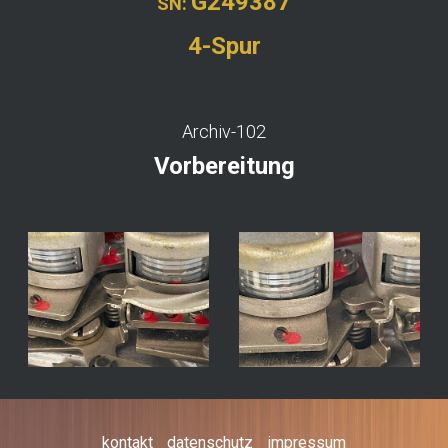
G249387
SN:
4-Spur
Archiv-102
Vorbereitung
kontakt
datenschutz
impressum