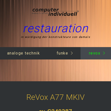
restauration
in würdigung der konstrukteure von damals
analoge technik
funke
revox
ReVox A77 MKIV