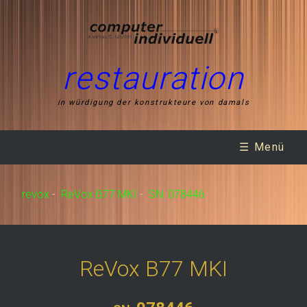
restauration
in würdigung der konstrukteure von damals
☰ Menü
revox
-
ReVox B77 MKI
-
SN: 078446
ReVox B77 MKI