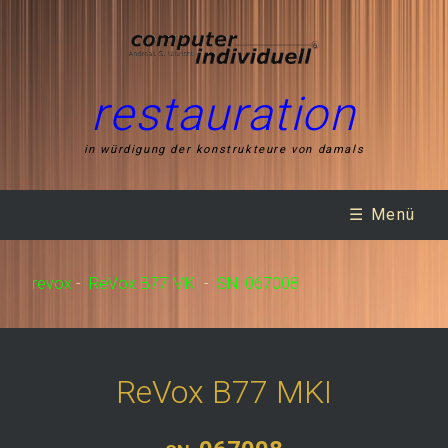
restauration
in würdigung der konstrukteure von damals
☰ Menü
revox
-
ReVox B77 MKI
-
SN: 067008
ReVox B77 MKI