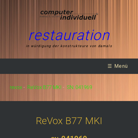
restauration
in würdigung der konstrukteure von damals
☰ Menü
revox
-
ReVox B77 MKI
-
SN: 041969
ReVox B77 MKI