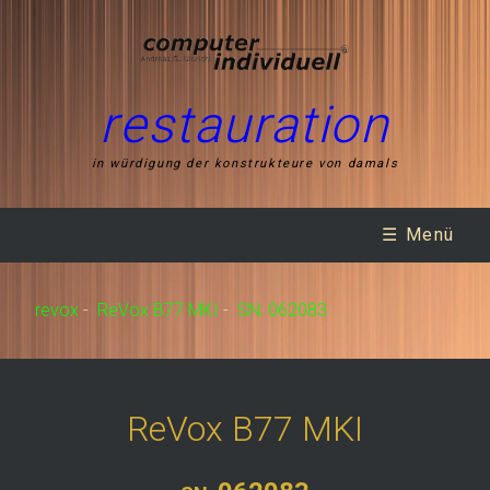
restauration
in würdigung der konstrukteure von damals
☰ Menü
revox
-
ReVox B77 MKI
-
SN: 062083
ReVox B77 MKI