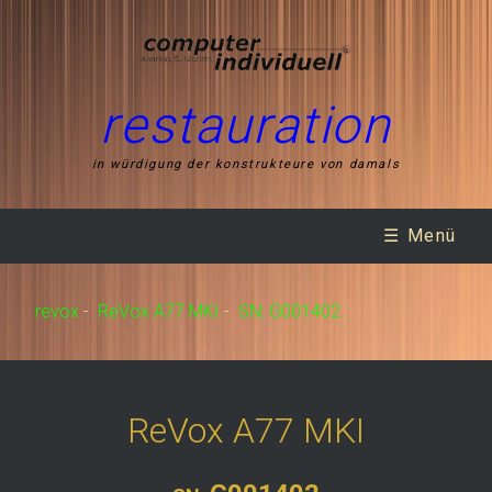
restauration
in würdigung der konstrukteure von damals
☰ Menü
revox
-
ReVox A77 MKI
-
SN: G001402
ReVox A77 MKI