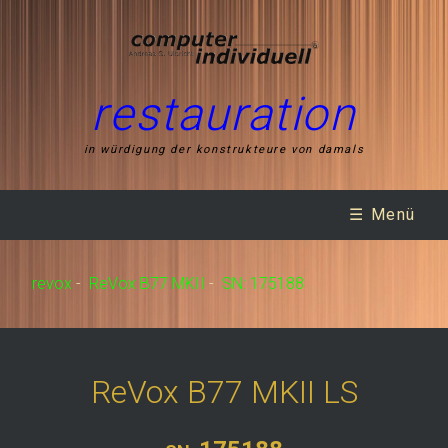
restauration
in würdigung der konstrukteure von damals
☰ Menü
revox
-
ReVox B77 MKII
-
SN: 175188
ReVox B77 MKII LS