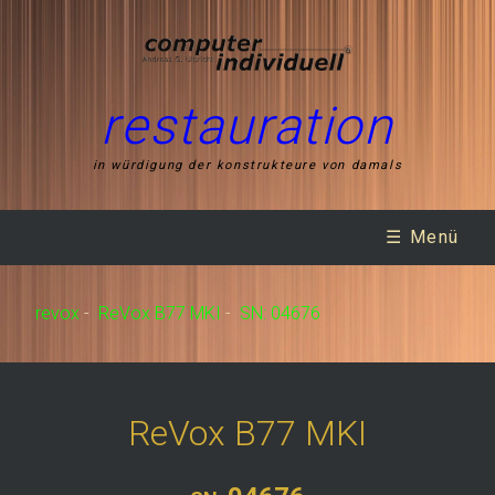
restauration
in würdigung der konstrukteure von damals
☰ Menü
revox
-
ReVox B77 MKI
-
SN: 04676
ReVox B77 MKI