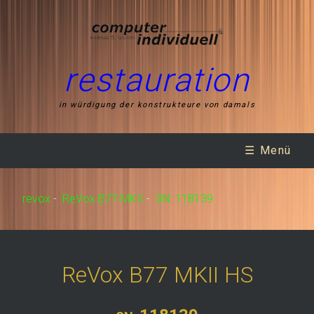
restauration
in würdigung der konstrukteure von damals
☰ Menü
revox
-
ReVox B77 MKII
-
SN: 118139
ReVox B77 MKII HS