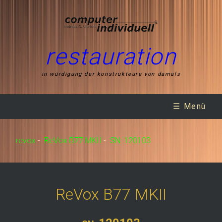
restauration
in würdigung der konstrukteure von damals
☰ Menü
revox
-
ReVox B77 MKII
-
SN: 120103
ReVox B77 MKII